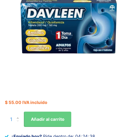
$ 55.00 IVA incluido
Añadir al carrito
¿Enviado hoy?
Pide dentro de:
0
4
2
4
3
7