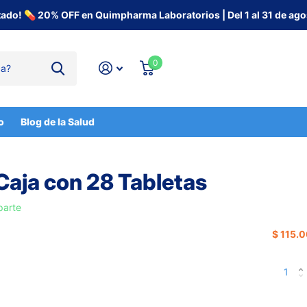
tado! 💊 20% OFF en Quimpharma Laboratorios | Del 1 al 31 de ago
0
o
Blog de la Salud
Caja con 28 Tabletas
arte
$ 115.0