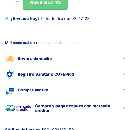
Añadir al carrito
¿Enviado hoy?
Pide dentro de:
0
2
4
7
2
2
Recoge gratis en sucursal
nuestra(s) tienda(s)
Envío a domicilio
Registro Sanitario COFEPRIS
Compra segura
Compra y paga después con mercado
crédito
Código de barras:
8904091120499