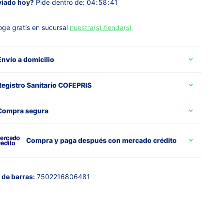
viado hoy?
Pide dentro de:
0
4
5
8
4
1
ge gratis en sucursal
nuestra(s) tienda(s)
Envío a domicilio
Registro Sanitario COFEPRIS
Compra segura
Compra y paga después con mercado crédito
de barras:
7502216806481