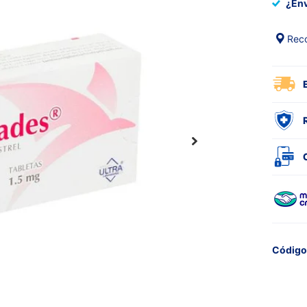
¿En
Reco
Código 