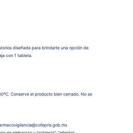
atorios diseñada para brindarte una opción de
a con 1 tableta.
0ºC. Conserve el producto bien cerrado. No se
armacovigilancia@cofepris.gob.mx
uso en embarazo y lactancia", "efectos