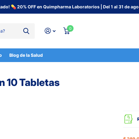
tado! 💊 20% OFF en Quimpharma Laboratorios | Del 1 al 31 de ago
0
o
Blog de la Salud
n 10 Tabletas
$ 289.0