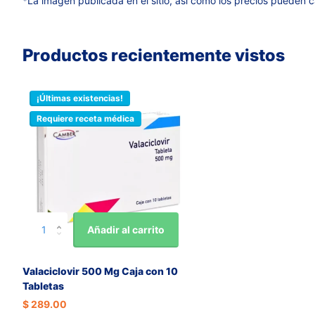
*La imagen publicada en el sitio, así como los precios pueden c
Productos recientemente vistos
¡Últimas existencias!
Requiere receta médica
Añadir al carrito
Valaciclovir 500 Mg Caja con 10
Tabletas
$ 289.00