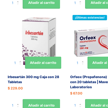
Añadir al carrito
Añadir al c
¡Últimas existencias!
Añadir al carrito
Añadir al 
Irbesartán 300 mg Caja con 28
Orfeox (Propafenona)
Tabletas
con 20 tabletas | Mave
Laboratorios
$ 229.00
$ 67.00
Añadir al carrito
Añadir al c