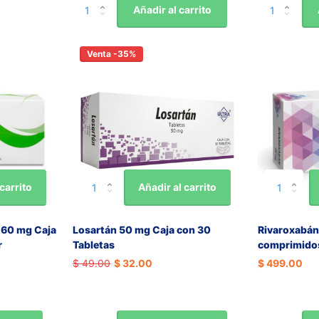
Añadir al carrito
Venta -35%
carrito
Añadir al carrito
 160 mg Caja
Losartán 50 mg Caja con 30
Rivaroxabán
r
Tabletas
comprimidos
$ 49.00
$ 32.00
$ 499.00