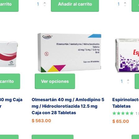
arrito
Añadir al carrito
Ver opciones
carrito
 80 mg Caja
Olmesartán 40 mg / Amlodipino 5
Espirinolac
r
mg / Hidroclorotiazida 12.5 mg
Tabletas
Caja con 28 Tabletas
1
$ 563.00
$ 65.00