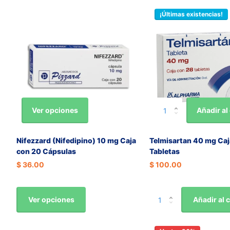
¡Últimas existencias!
Ver opciones
Añadir al 
Nifezzard (Nifedipino) 10 mg Caja
Telmisartan 40 mg Caj
con 20 Cápsulas
Tabletas
$ 36.00
$ 100.00
Ver opciones
Añadir al c