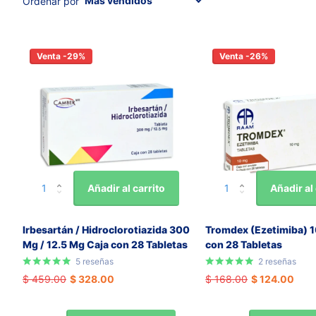
Ordenar por
Venta -29%
Venta -26%
Añadir al carrito
Añadir al 
Irbesartán / Hidroclorotiazida 300
Tromdex (Ezetimiba) 1
Mg / 12.5 Mg Caja con 28 Tabletas
con 28 Tabletas
5
reseñas
2
reseñas
$ 459.00
$ 328.00
$ 168.00
$ 124.00