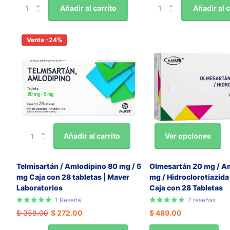
Añadir al carrito
Añadir al c
Venta -24%
Ver opciones
Añadir al carrito
Telmisartán / Amlodipino 80 mg / 5
Olmesartán 20 mg / A
mg Caja con 28 tabletas | Maver
mg / Hidroclorotiazida
Laboratorios
Caja con 28 Tabletas
1
Reseña
2
reseñas
$ 358.00
$ 272.00
$ 489.00