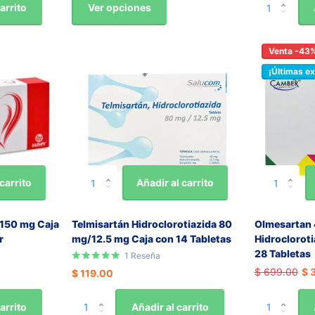
Ver opciones
arrito
Venta -43
¡Últimas ex
carrito
Añadir al carrito
 150 mg Caja
Telmisartán Hidroclorotiazida 80
Olmesartan
r
mg/12.5 mg Caja con 14 Tabletas
Hidrocloroti
28 Tabletas
1
Reseña
$ 699.00
$ 
$ 119.00
arrito
Añadir al carrito