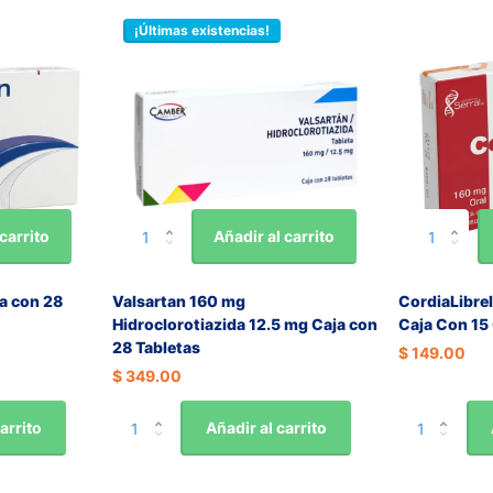
¡Últimas existencias!
carrito
Añadir al carrito
a con 28
Valsartan 160 mg
CordiaLibrel
Hidroclorotiazida 12.5 mg Caja con
Caja Con 15
28 Tabletas
$ 149.00
$ 349.00
arrito
Añadir al carrito