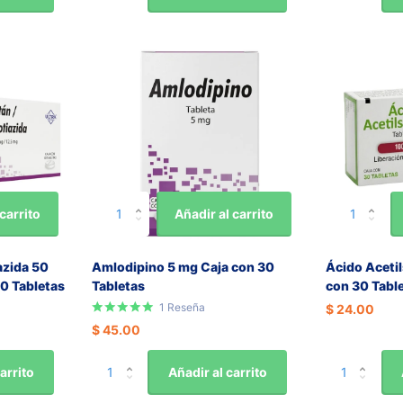
carrito
Añadir al carrito
azida 50
Amlodipino 5 mg Caja con 30
Ácido Acetil
0 Tabletas
Tabletas
con 30 Tabl
1
Reseña
$ 24.00
$ 45.00
arrito
Añadir al carrito