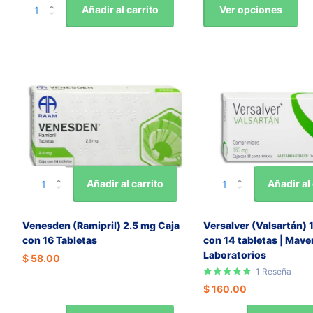
Ver opciones
Añadir al carrito
Añadir al carrito
Añadir al 
Venesden (Ramipril) 2.5 mg Caja
Versalver (Valsartán)
con 16 Tabletas
con 14 tabletas | Mave
Laboratorios
$ 58.00
1
Reseña
$ 160.00