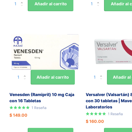
Añadir al carrito
Añadir al c
Añadir al carrito
Añadir al 
Venesden (Ramipril) 10 mg Caja
Versalver (Valsartán)
con 16 Tabletas
con 30 tabletas | Mave
Laboratorios
1
Reseña
1
Reseña
$ 149.00
$ 160.00