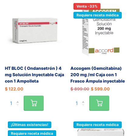
Venta -33%
Requiere receta médica
HT BLOC ( Ondansetrón ) 4
Accogem (Gemcitabina)
mg Solución Inyectable Caja
200 mg /ml Caja con 1
con 1 Ampolleta
Frasco Ámpula inyectable
$ 122.00
$ 899.00
$ 599.00
¡Últimas existencias!
Requiere receta médica
Requiere receta médica