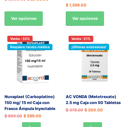
$ 1,399.00
Ver opciones
Ver opciones
Venta -33%
Venta -21%
Requiere receta médica
¡Últimas existencias!
Nuvaplast (Carboplatino)
AC VONDA (Metotrexato)
150 mg/ 15 ml Caja con
2.5 mg Caja con 50 Tabletas
Frasco Ámpula Inyectable
$ 378.00
$ 300.00
$ 899.00
$ 599.00