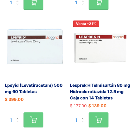
Venta -21%
Lpsyid (Levetiracetam) 500
Lesprek H Telmisartán 80 mg
mg 60 Tabletas
Hidroclorotiazida 12.5 mg
Caja con 14 Tabletas
$ 399.00
$ 177.00
$ 139.00