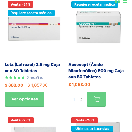
Venta -31%
Requiere receta médica
Requiere receta médica
Letz (Letrozol) 2.5 mg Caja
Accocept (Ácido
con 30 Tabletas
Micofenólico) 500 mg Caja
con 50 Tabletas
2
reseñas
$ 1,058.00
$ 688.00
- $ 1,857.00
Ver opciones
Venta -27%
Venta -26%
¡Últimas existencias!